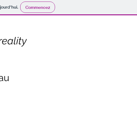
jourd'hui.
Commencez
eality
au